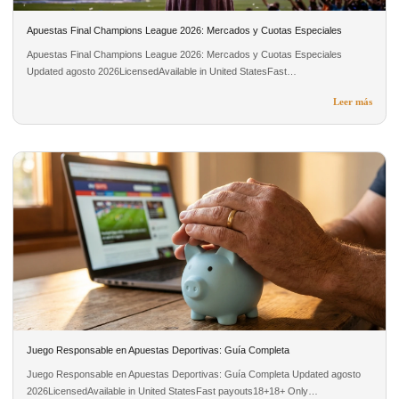
Apuestas Final Champions League 2026: Mercados y Cuotas Especiales
Apuestas Final Champions League 2026: Mercados y Cuotas Especiales
Updated agosto 2026LicensedAvailable in United StatesFast…
Leer más
Juego Responsable en Apuestas Deportivas: Guía Completa
Juego Responsable en Apuestas Deportivas: Guía Completa Updated agosto
2026LicensedAvailable in United StatesFast payouts18+18+ Only…