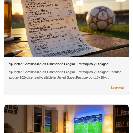
Apuestas Combinadas en Champions League: Estrategias y Riesgos
Apuestas Combinadas en Champions League: Estrategias y Riesgos Updated
agosto 2026LicensedAvailable in United StatesFast payouts18+18+…
Leer más