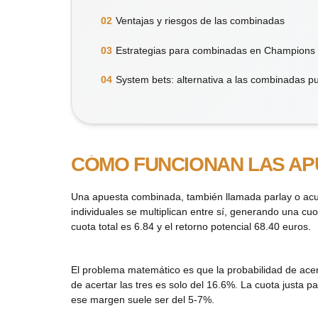
Ventajas y riesgos de las combinadas
Estrategias para combinadas en Champions
System bets: alternativa a las combinadas p
CÓMO FUNCIONAN LAS A
Una apuesta combinada, también llamada parlay o acum
individuales se multiplican entre sí, generando una cu
cuota total es 6.84 y el retorno potencial 68.40 euros.
El problema matemático es que la probabilidad de acerta
de acertar las tres es solo del 16.6%. La cuota justa 
ese margen suele ser del 5-7%.