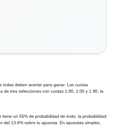
e todas deben acertar para ganar. Las cuotas
a de tres selecciones con cuotas 1.80, 2.00 y 1.90, la
n tiene un 55% de probabilidad de éxito, la probabilidad
gen del 13.6% sobre tu apuesta. En apuestas simples,