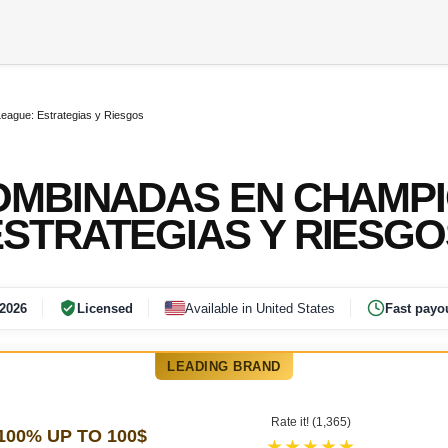
ague: Estrategias y Riesgos
OMBINADAS EN CHAMPI
ESTRATEGIAS Y RIESGO
2026
Licensed
Available in United States
Fast payo
LEADING BRAND
Rate it! (1,365)
100% UP TO 100$
★★★★★