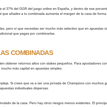
 el 37% del GGR del juego online en España, y dentro de ese porcen
onal que añades a tu combinada aumenta el margen de la casa de forma
as, pero sí que necesitas ser mucho más selectivo que en apuestas si
dicional que pagas por combinarlas.
 LAS COMBINADAS
iten obtener retornos altos con stakes pequeños. Para apostadores con
n mucho más capital en apuestas simples.
pleja. Si crees que va a ser una jornada de Champions con muchos go
 apuestas individuales dispersas.
umulado de la casa. Pero hay otros riesgos menos evidentes. El princip