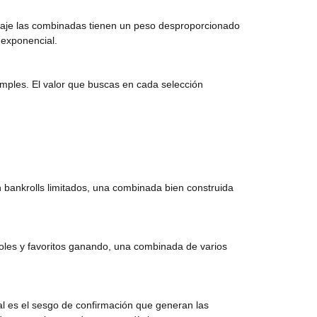
taje las combinadas tienen un peso desproporcionado
 exponencial.
mples. El valor que buscas en cada selección
 bankrolls limitados, una combinada bien construida
les y favoritos ganando, una combinada de varios
al es el sesgo de confirmación que generan las