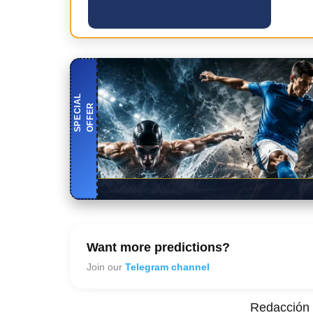
S
P
E
C
I
A
L
O
F
F
E
R
Want more predictions?
Join our
Telegram channel
Redacción