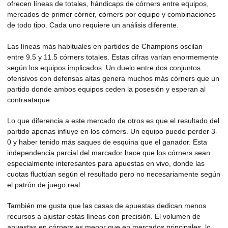
ofrecen líneas de totales, hándicaps de córners entre equipos,
mercados de primer córner, córners por equipo y combinaciones
de todo tipo. Cada uno requiere un análisis diferente.
Las líneas más habituales en partidos de Champions oscilan
entre 9.5 y 11.5 córners totales. Estas cifras varían enormemente
según los equipos implicados. Un duelo entre dos conjuntos
ofensivos con defensas altas genera muchos más córners que un
partido donde ambos equipos ceden la posesión y esperan al
contraataque.
Lo que diferencia a este mercado de otros es que el resultado del
partido apenas influye en los córners. Un equipo puede perder 3-
0 y haber tenido más saques de esquina que el ganador. Esta
independencia parcial del marcador hace que los córners sean
especialmente interesantes para apuestas en vivo, donde las
cuotas fluctúan según el resultado pero no necesariamente según
el patrón de juego real.
También me gusta que las casas de apuestas dedican menos
recursos a ajustar estas líneas con precisión. El volumen de
apuestas en córners es menor que en mercados principales, lo