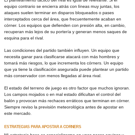
equipo contrario se encierra atrás con líneas muy juntas, los
ataques suelen terminar en disparos bloqueados o pases
interceptados cerca del área, que frecuentemente acaban en
córner. Los equipos que defienden con presión alta, en cambio,
recuperan más lejos de su portería y generan menos saques de
esquina para el rival.
Las condiciones del partido también influyen. Un equipo que
necesita ganar para clasificarse atacará con más hombres y
tomará más riesgos, lo que incrementa los córners. Un equipo
que ya tiene la clasificación asegurada puede plantear un partido
más conservador con menos llegadas al área rival.
El estado del terreno de juego es otro factor que muchos ignoran.
Los campos mojados o en mal estado dificultan el control del
balón y provocan más rechaces erráticos que terminan en córner.
Siempre reviso la previsión meteorológica antes de apostar en
este mercado.
ESTRATEGIAS PARA APOSTAR A CÓRNERS