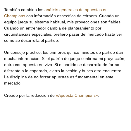
También combino los
análisis generales de apuestas en
Champions
con información específica de córners. Cuando un
equipo juega su sistema habitual, mis proyecciones son fiables.
Cuando un entrenador cambia de planteamiento por
circunstancias especiales, prefiero pasar del mercado hasta ver
cómo se desarrolla el partido.
Un consejo práctico: los primeros quince minutos de partido dan
mucha información. Si el patrón de juego confirma mi proyección,
entro con apuesta en vivo. Si el partido se desarrolla de forma
diferente a lo esperado, cierro la sesión y busco otro encuentro.
La disciplina de no forzar apuestas es fundamental en este
mercado.
Creado por la redacción de
«Apuesta Champions»
.