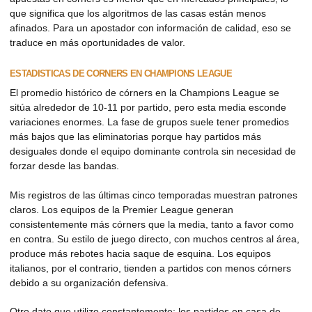
que significa que los algoritmos de las casas están menos
afinados. Para un apostador con información de calidad, eso se
traduce en más oportunidades de valor.
ESTADÍSTICAS DE CÓRNERS EN CHAMPIONS LEAGUE
El promedio histórico de córners en la Champions League se
sitúa alrededor de 10-11 por partido, pero esta media esconde
variaciones enormes. La fase de grupos suele tener promedios
más bajos que las eliminatorias porque hay partidos más
desiguales donde el equipo dominante controla sin necesidad de
forzar desde las bandas.
Mis registros de las últimas cinco temporadas muestran patrones
claros. Los equipos de la Premier League generan
consistentemente más córners que la media, tanto a favor como
en contra. Su estilo de juego directo, con muchos centros al área,
produce más rebotes hacia saque de esquina. Los equipos
italianos, por el contrario, tienden a partidos con menos córners
debido a su organización defensiva.
Otro dato que utilizo constantemente: los partidos en casa de