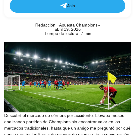
Join
Redacción «Apuesta Champions»
abril 19, 2026
Tiempo de lectura: 7 min
Descubrí el mercado de córners por accidente. Llevaba meses
analizando partidos de Champions sin encontrar valor en los
mercados tradicionales, hasta que un amigo me preguntó por qué
nunca miraba las líneas de saques de esquina. Esa conversación