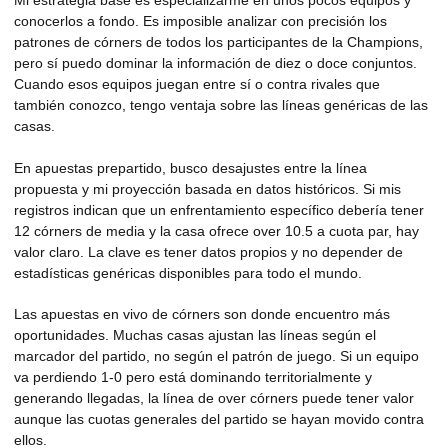
Mi estrategia base es especializarme en unos pocos equipos y
conocerlos a fondo. Es imposible analizar con precisión los
patrones de córners de todos los participantes de la Champions,
pero sí puedo dominar la información de diez o doce conjuntos.
Cuando esos equipos juegan entre sí o contra rivales que
también conozco, tengo ventaja sobre las líneas genéricas de las
casas.
En apuestas prepartido, busco desajustes entre la línea
propuesta y mi proyección basada en datos históricos. Si mis
registros indican que un enfrentamiento específico debería tener
12 córners de media y la casa ofrece over 10.5 a cuota par, hay
valor claro. La clave es tener datos propios y no depender de
estadísticas genéricas disponibles para todo el mundo.
Las apuestas en vivo de córners son donde encuentro más
oportunidades. Muchas casas ajustan las líneas según el
marcador del partido, no según el patrón de juego. Si un equipo
va perdiendo 1-0 pero está dominando territorialmente y
generando llegadas, la línea de over córners puede tener valor
aunque las cuotas generales del partido se hayan movido contra
ellos.