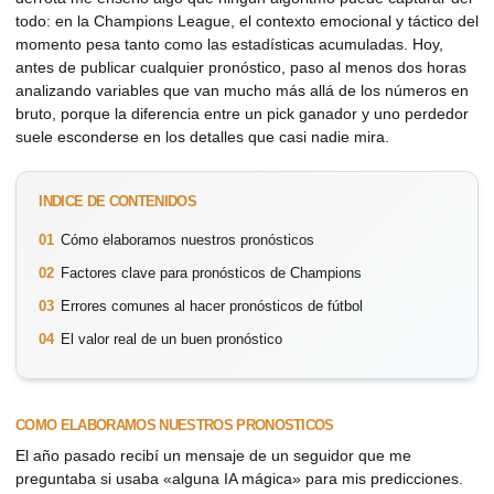
todo: en la Champions League, el contexto emocional y táctico del
momento pesa tanto como las estadísticas acumuladas. Hoy,
antes de publicar cualquier pronóstico, paso al menos dos horas
analizando variables que van mucho más allá de los números en
bruto, porque la diferencia entre un pick ganador y uno perdedor
suele esconderse en los detalles que casi nadie mira.
ÍNDICE DE CONTENIDOS
Cómo elaboramos nuestros pronósticos
Factores clave para pronósticos de Champions
Errores comunes al hacer pronósticos de fútbol
El valor real de un buen pronóstico
CÓMO ELABORAMOS NUESTROS PRONÓSTICOS
El año pasado recibí un mensaje de un seguidor que me
preguntaba si usaba «alguna IA mágica» para mis predicciones.