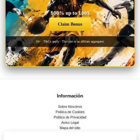
100% up to 100$
Claim Bonus
18+ · T&Cs apply · This site is an affiliate aggregator.
Información
Sobre Nosotros
Política de Cookies
Política de Privacidad
Aviso Legal
Mapa del sitio