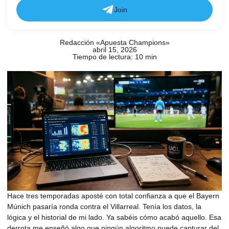
Join
Redacción «Apuesta Champions»
abril 15, 2026
Tiempo de lectura: 10 min
Hace tres temporadas aposté con total confianza a que el Bayern
Múnich pasaría ronda contra el Villarreal. Tenía los datos, la
lógica y el historial de mi lado. Ya sabéis cómo acabó aquello. Esa
derrota me enseñó algo que ningún algoritmo puede capturar del