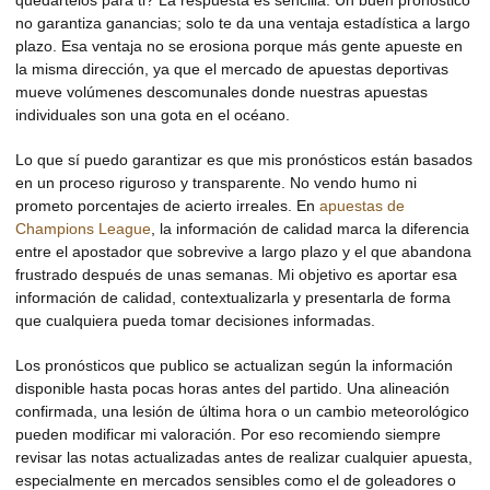
no garantiza ganancias; solo te da una ventaja estadística a largo
plazo. Esa ventaja no se erosiona porque más gente apueste en
la misma dirección, ya que el mercado de apuestas deportivas
mueve volúmenes descomunales donde nuestras apuestas
individuales son una gota en el océano.
Lo que sí puedo garantizar es que mis pronósticos están basados
en un proceso riguroso y transparente. No vendo humo ni
prometo porcentajes de acierto irreales. En
apuestas de
Champions League
, la información de calidad marca la diferencia
entre el apostador que sobrevive a largo plazo y el que abandona
frustrado después de unas semanas. Mi objetivo es aportar esa
información de calidad, contextualizarla y presentarla de forma
que cualquiera pueda tomar decisiones informadas.
Los pronósticos que publico se actualizan según la información
disponible hasta pocas horas antes del partido. Una alineación
confirmada, una lesión de última hora o un cambio meteorológico
pueden modificar mi valoración. Por eso recomiendo siempre
revisar las notas actualizadas antes de realizar cualquier apuesta,
especialmente en mercados sensibles como el de goleadores o