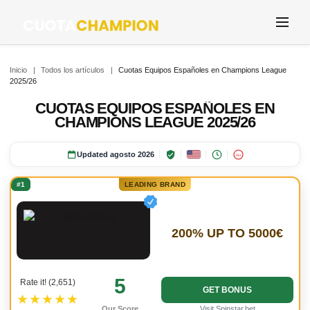
Inicio
|
Todos los artículos
|
Cuotas Equipos Españoles en Champions League
2025/26
CUOTAS EQUIPOS ESPAÑOLES EN
CHAMPIONS LEAGUE 2025/26
Updated agosto 2026
18+
#1
LEADING BRAND
200% UP TO 5000€
5
Rate it! (2,651)
GET BONUS
★★★★★
Our Score
Visit Spinstar.bet