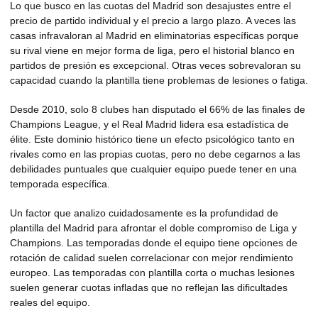
Lo que busco en las cuotas del Madrid son desajustes entre el
precio de partido individual y el precio a largo plazo. A veces las
casas infravaloran al Madrid en eliminatorias específicas porque
su rival viene en mejor forma de liga, pero el historial blanco en
partidos de presión es excepcional. Otras veces sobrevaloran su
capacidad cuando la plantilla tiene problemas de lesiones o fatiga.
Desde 2010, solo 8 clubes han disputado el 66% de las finales de
Champions League, y el Real Madrid lidera esa estadística de
élite. Este dominio histórico tiene un efecto psicológico tanto en
rivales como en las propias cuotas, pero no debe cegarnos a las
debilidades puntuales que cualquier equipo puede tener en una
temporada específica.
Un factor que analizo cuidadosamente es la profundidad de
plantilla del Madrid para afrontar el doble compromiso de Liga y
Champions. Las temporadas donde el equipo tiene opciones de
rotación de calidad suelen correlacionar con mejor rendimiento
europeo. Las temporadas con plantilla corta o muchas lesiones
suelen generar cuotas infladas que no reflejan las dificultades
reales del equipo.