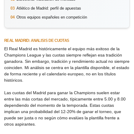
Atlético de Madrid: perfil de apuestas
Otros equipos españoles en competición
REAL MADRID: ANÁLISIS DE CUOTAS
El Real Madrid es históricamente el equipo más exitoso de la
Champions League y las cuotas siempre reflejan esa tradición
ganadora. Sin embargo, tradición y rendimiento actual no siempre
coinciden. Mi análisis se centra en la plantilla disponible, el estado
de forma reciente y el calendario europeo, no en los títulos
históricos.
Las cuotas del Madrid para ganar la Champions suelen estar
entre las más cortas del mercado, típicamente entre 5.00 y 8.00
dependiendo del momento de la temporada. Estas cuotas
implican una probabilidad del 12-20% de ganar el torneo, que
puede ser justa o no según cómo evalúes la plantilla frente a
otros aspirantes.