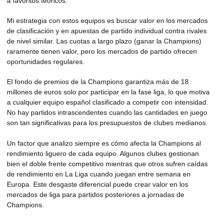
a favoritos teóricos.
Mi estrategia con estos equipos es buscar valor en los mercados
de clasificación y en apuestas de partido individual contra rivales
de nivel similar. Las cuotas a largo plazo (ganar la Champions)
raramente tienen valor, pero los mercados de partido ofrecen
oportunidades regulares.
El fondo de premios de la Champions garantiza más de 18
millones de euros solo por participar en la fase liga, lo que motiva
a cualquier equipo español clasificado a competir con intensidad.
No hay partidos intrascendentes cuando las cantidades en juego
son tan significativas para los presupuestos de clubes medianos.
Un factor que analizo siempre es cómo afecta la Champions al
rendimiento liguero de cada equipo. Algunos clubes gestionan
bien el doble frente competitivo mientras que otros sufren caídas
de rendimiento en La Liga cuando juegan entre semana en
Europa. Este desgaste diferencial puede crear valor en los
mercados de liga para partidos posteriores a jornadas de
Champions.