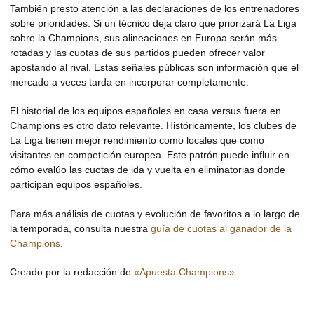
También presto atención a las declaraciones de los entrenadores
sobre prioridades. Si un técnico deja claro que priorizará La Liga
sobre la Champions, sus alineaciones en Europa serán más
rotadas y las cuotas de sus partidos pueden ofrecer valor
apostando al rival. Estas señales públicas son información que el
mercado a veces tarda en incorporar completamente.
El historial de los equipos españoles en casa versus fuera en
Champions es otro dato relevante. Históricamente, los clubes de
La Liga tienen mejor rendimiento como locales que como
visitantes en competición europea. Este patrón puede influir en
cómo evalúo las cuotas de ida y vuelta en eliminatorias donde
participan equipos españoles.
Para más análisis de cuotas y evolución de favoritos a lo largo de
la temporada, consulta nuestra
guía de cuotas al ganador de la
Champions
.
Creado por la redacción de
«Apuesta Champions»
.